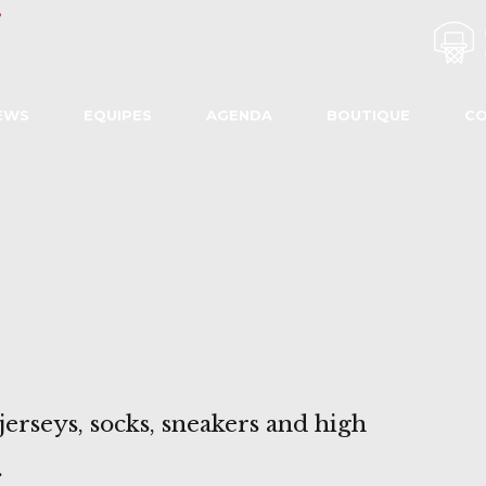
EWS
EQUIPES
AGENDA
BOUTIQUE
C
jerseys, socks, sneakers and high
.