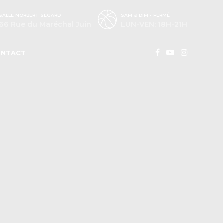
SALLE NORBERT SEGARD
SAM & DIM - FERMÉ
66 Rue du Maréchal Juin
LUN-VEN: 18H-21H
ONTACT