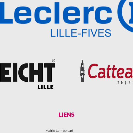
LIENS
Mairie Lambersart