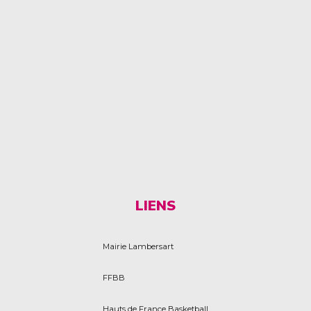
LIENS
Mairie Lambersart
FFBB
Hauts de France Basketball