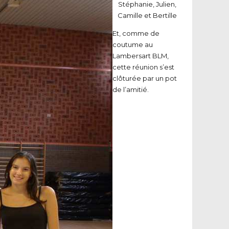
Stéphanie, Julien,
Camille et Bertille
Et, comme de
coutume au
Lambersart BLM,
cette réunion s’est
clôturée par un pot
de l’amitié.