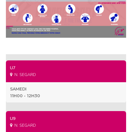
U7
N. SEGARD
SAMEDI
11H00 - 12H30
U9
N. SEGARD